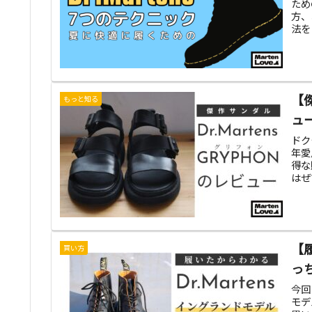
ため
方、
法を
【
もっと知る
ュ
ドク
年愛
得な
はぜ
【
買い方
っ
今回
モデ