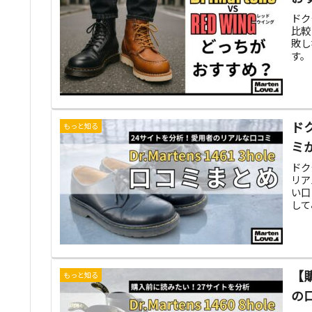
ドク
比較
敗し
す。
ド
もっと知る
ミ
ドク
リア
い口
して
【
もっと知る
の