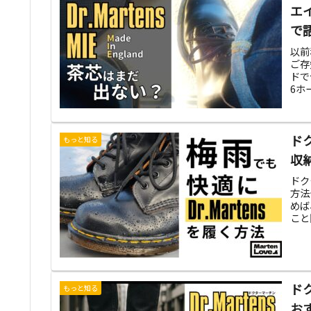
エ
で
以前
ご存
ドで
6ホー
ド
もっと知る
収
ドク
方法
めば
こと
ド
もっと知る
お