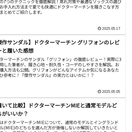
の7つのテクニックを徹底解説！蒸れ対策や最適なソックスの選び
お手入れ方法まで夏でも快適にドクターマーチンを履きこなす方
まとめてご紹介します。
2025.05.17
傑作サンダル】ドクターマーチン グリフォンのレビ
ーと履いた感想
ターマーチンのサンダル「グリフォン」の徹底レビュー！実際に3
用した筆者が、履き心地・耐久性・コーデのしやすさを解説。お
購入方法も公開。グリフォンがどんなアイテムか気になるあなた
ひ参考に！『傑作サンダル』の実力とはいかに！？
2025.05.05
履いて比較】ドクターマーチンMIEと通常モデルど
ちがいいか？
はドクターマーチンMIEについて、通常のモデルとイングランド
ル(MIE)のどちらを選んだ方が後悔しないか解説していきたいと