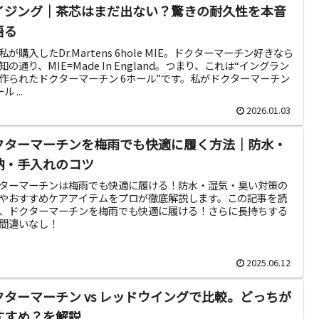
イジング｜茶芯はまだ出ない？驚きの耐久性を本音
語る
私が購入したDr.Martens 6hole MIE。ドクターマーチン好きなら
知の通り、MIE=Made In England。つまり、これは“イングラン
作られたドクターマーチン 6ホール”です。私がドクターマーチン
ル ...
2026.01.03
クターマーチンを梅雨でも快適に履く方法｜防水・
納・手入れのコツ
ターマーチンは梅雨でも快適に履ける！防水・湿気・臭い対策の
やおすすめケアアイテムをプロが徹底解説します。この記事を読
、ドクターマーチンを梅雨でも快適に履ける！さらに長持ちする
間違いなし！
2025.06.12
クターマーチン vs レッドウイングで比較。どっちが
すすめ？を解説