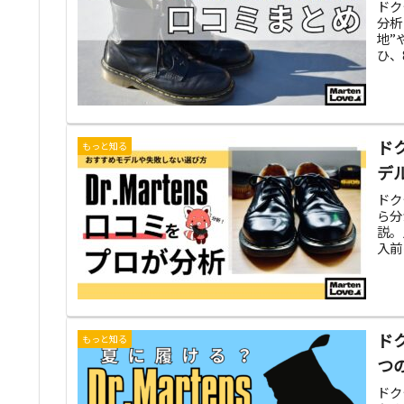
ドク
分析
地”
ひ、
ド
もっと知る
デ
ドク
ら分
説。
入前
ド
もっと知る
つ
ドク