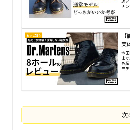
思い
チン
【
もっと知る
実
今回
ます
も超
モデ
次